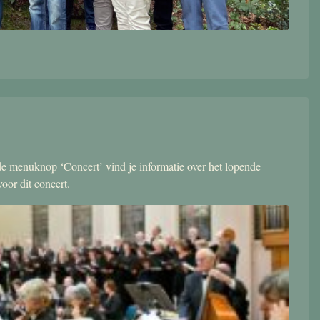
r de menuknop ‘Concert’ vind je informatie over het lopende
oor dit concert.