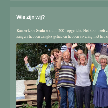
Wie zijn wij?
Kamerkoor Scala
werd in 2001 opgericht. Het koor heeft zo
zangers hebben zangles gehad en hebben ervaring met het 