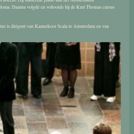
ploma. Daarna volgde en voltooide hij de Kurt Thomas cursus
.
 Jetze is dirigent van Kamerkoor Scala te Amsterdam en van