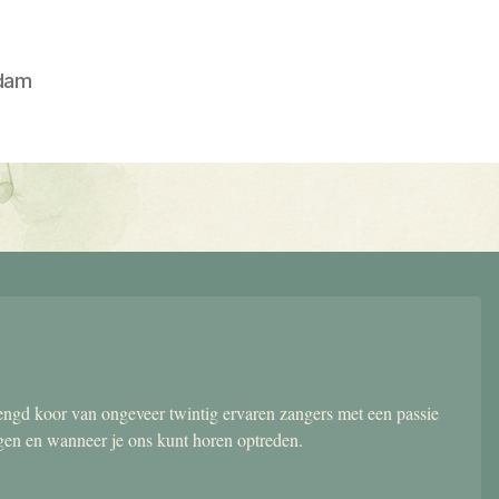
dam
gd koor van ongeveer twintig ervaren zangers met een passie
ngen en wanneer je ons kunt horen optreden.