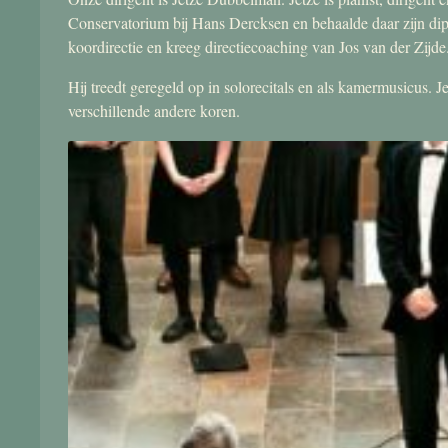
Conservatorium bij Hans Dercksen en behaalde daar zijn di
koordirectie en kreeg directiecoaching van Jos van der Zijde
Hij treedt geregeld op in solorecitals en als kamermusicus.
verschillende andere koren.