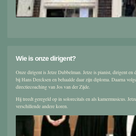
Wie is onze dirigent?
Onze dirigent is Jetze Dubbelman. Jetze is pianist, dirigent 
bij Hans Dercksen en behaalde daar zijn diploma. Daarna volgd
directiecoaching van Jos van der Zijde.
Hij treedt geregeld op in solorecitals en als kamermusicus. Je
verschillende andere koren.