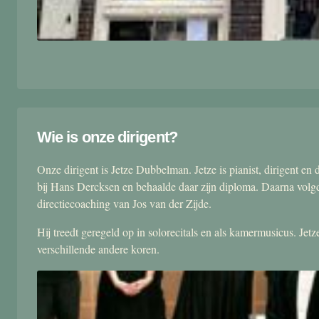
Wie is onze dirigent?
Onze dirigent is Jetze Dubbelman. Jetze is pianist, dirigent 
bij Hans Dercksen en behaalde daar zijn diploma. Daarna volgd
directiecoaching van Jos van der Zijde.
Hij treedt geregeld op in solorecitals en als kamermusicus. Je
verschillende andere koren.