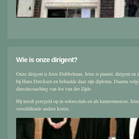
Wie is onze dirigent?
Onze dirigent is Jetze Dubbelman. Jetze is pianist, dirigent 
bij Hans Dercksen en behaalde daar zijn diploma. Daarna volgd
directiecoaching van Jos van der Zijde.
Hij treedt geregeld op in solorecitals en als kamermusicus. Je
verschillende andere koren.