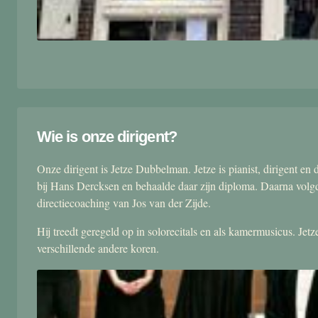
Wie is onze dirigent?
Onze dirigent is Jetze Dubbelman. Jetze is pianist, dirigent 
bij Hans Dercksen en behaalde daar zijn diploma. Daarna volgd
directiecoaching van Jos van der Zijde.
Hij treedt geregeld op in solorecitals en als kamermusicus. Je
verschillende andere koren.