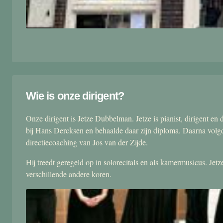
Wie is onze dirigent?
Onze dirigent is Jetze Dubbelman. Jetze is pianist, dirigent 
bij Hans Dercksen en behaalde daar zijn diploma. Daarna volgd
directiecoaching van Jos van der Zijde.
Hij treedt geregeld op in solorecitals en als kamermusicus. Je
verschillende andere koren.