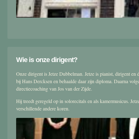
Wie is onze dirigent?
Onze dirigent is Jetze Dubbelman. Jetze is pianist, dirigent 
bij Hans Dercksen en behaalde daar zijn diploma. Daarna volgd
directiecoaching van Jos van der Zijde.
Hij treedt geregeld op in solorecitals en als kamermusicus. Je
verschillende andere koren.