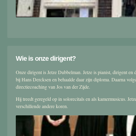
Wie is onze dirigent?
Onze dirigent is Jetze Dubbelman. Jetze is pianist, dirigent 
bij Hans Dercksen en behaalde daar zijn diploma. Daarna volgd
directiecoaching van Jos van der Zijde.
Hij treedt geregeld op in solorecitals en als kamermusicus. Je
verschillende andere koren.