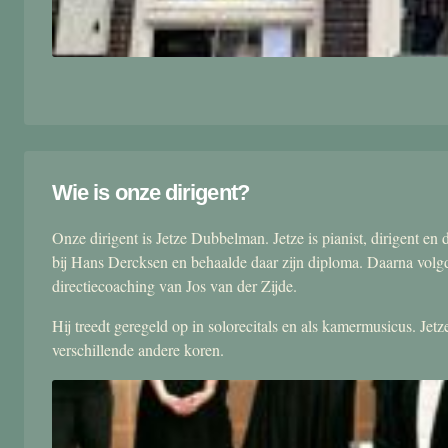
Wie is onze dirigent?
Onze dirigent is Jetze Dubbelman. Jetze is pianist, dirigent 
bij Hans Dercksen en behaalde daar zijn diploma. Daarna volgd
directiecoaching van Jos van der Zijde.
Hij treedt geregeld op in solorecitals en als kamermusicus. Je
verschillende andere koren.