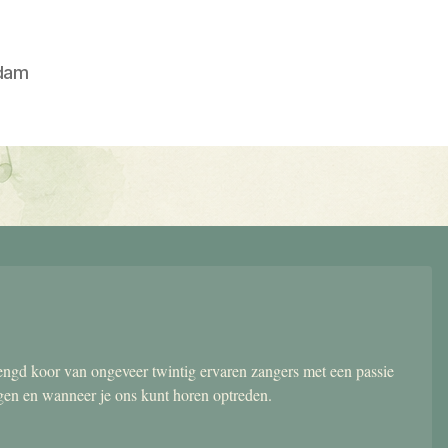
dam
gd koor van ongeveer twintig ervaren zangers met een passie
ngen en wanneer je ons kunt horen optreden.