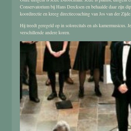
Conservatorium bij Hans Dercksen en behaalde daar zijn di
koordirectie en kreeg directiecoaching van Jos van der Zijde
Hij treedt geregeld op in solorecitals en als kamermusicus.
verschillende andere koren.