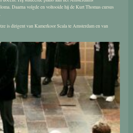
ploma. Daarna volgde en voltooide hij de Kurt Thomas cursus
.
 Jetze is dirigent van Kamerkoor Scala te Amsterdam en van