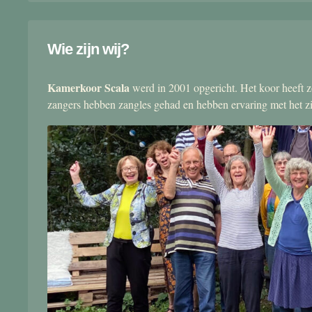
Wie zijn wij?
Kamerkoor Scala
werd in 2001 opgericht. Het koor heeft zo
zangers hebben zangles gehad en hebben ervaring met het 