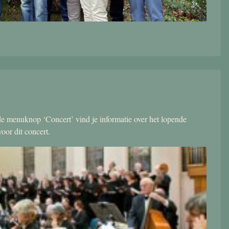
r de menuknop ‘Concert’ vind je informatie over het lopende
oor dit concert.