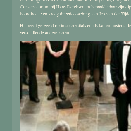
Conservatorium bij Hans Dercksen en behaalde daar zijn di
koordirectie en kreeg directiecoaching van Jos van der Zijde
Hij treedt geregeld op in solorecitals en als kamermusicus.
verschillende andere koren.