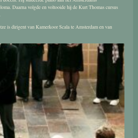
ploma. Daarna volgde en voltooide hij de Kurt Thomas cursus
.
 Jetze is dirigent van Kamerkoor Scala te Amsterdam en van