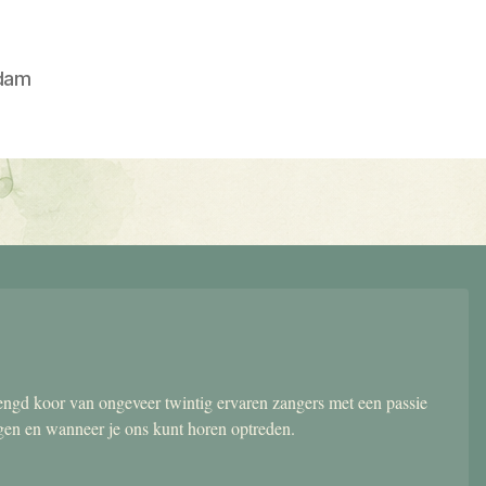
dam
gd koor van ongeveer twintig ervaren zangers met een passie
ngen en wanneer je ons kunt horen optreden.