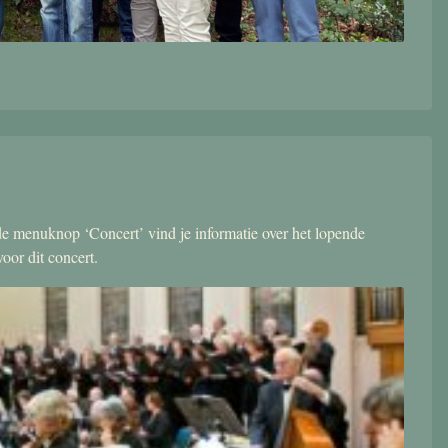
r de menuknop ‘Concert’ vind je informatie over het lopende
oor dit concert.