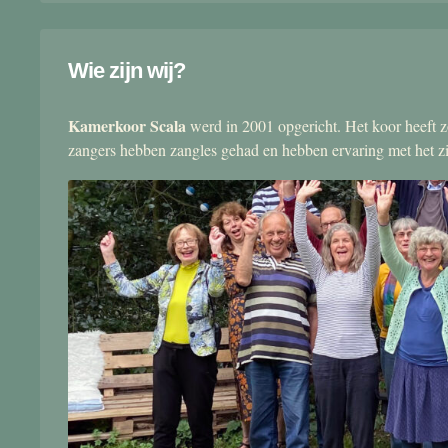
Wie zijn wij?
Kamerkoor Scala
werd in 2001 opgericht. Het koor heeft zo
zangers hebben zangles gehad en hebben ervaring met het 