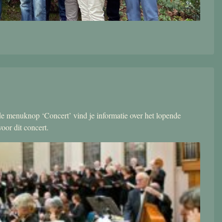
r de menuknop ‘Concert’ vind je informatie over het lopende
oor dit concert.