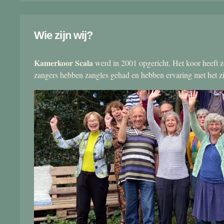
Wie zijn wij?
Kamerkoor Scala
werd in 2001 opgericht. Het koor heeft zo
zangers hebben zangles gehad en hebben ervaring met het 