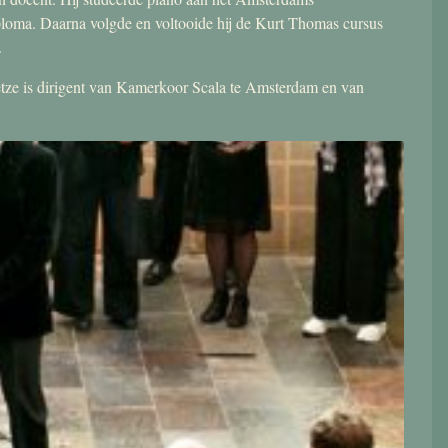
ploma. Daarna volgde en voltooide hij de Kurt Thomas cursus
.
 Jetze is dirigent van Kamerkoor Scala te Amsterdam en van