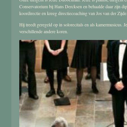
Conservatorium bij Hans Dercksen en behaalde daar zijn di
koordirectie en kreeg directiecoaching van Jos van der Zijde
Hij treedt geregeld op in solorecitals en als kamermusicus.
verschillende andere koren.