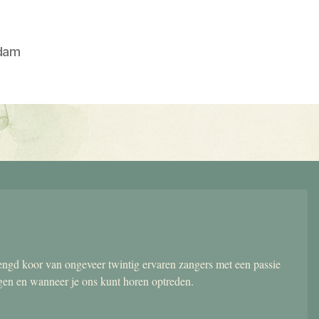
dam
gd koor van ongeveer twintig ervaren zangers met een passie
ngen en wanneer je ons kunt horen optreden.