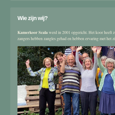
Wie zijn wij?
Kamerkoor Scala
werd in 2001 opgericht. Het koor heeft zo
zangers hebben zangles gehad en hebben ervaring met het 