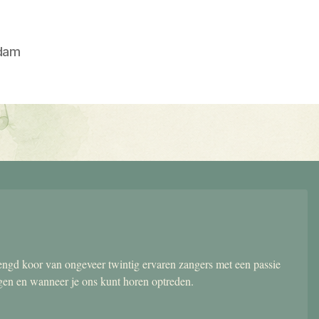
dam
gd koor van ongeveer twintig ervaren zangers met een passie
ngen en wanneer je ons kunt horen optreden.