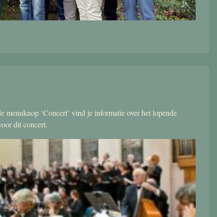
r de menuknop ‘Concert’ vind je informatie over het lopende
oor dit concert.