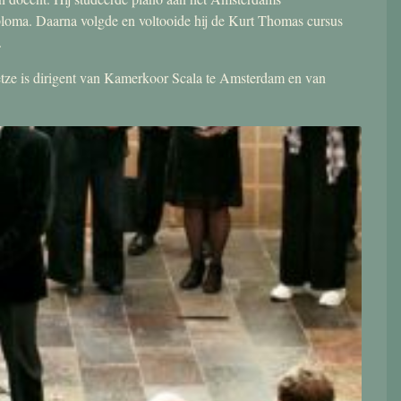
ploma. Daarna volgde en voltooide hij de Kurt Thomas cursus
.
 Jetze is dirigent van Kamerkoor Scala te Amsterdam en van