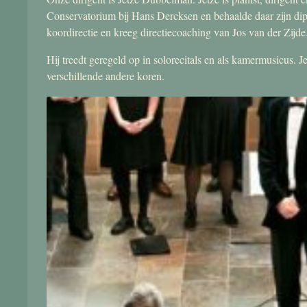
Conservatorium bij Hans Dercksen en behaalde daar zijn di
koordirectie en kreeg directiecoaching van Jos van der Zijde
Hij treedt geregeld op in solorecitals en als kamermusicus.
verschillende andere koren.