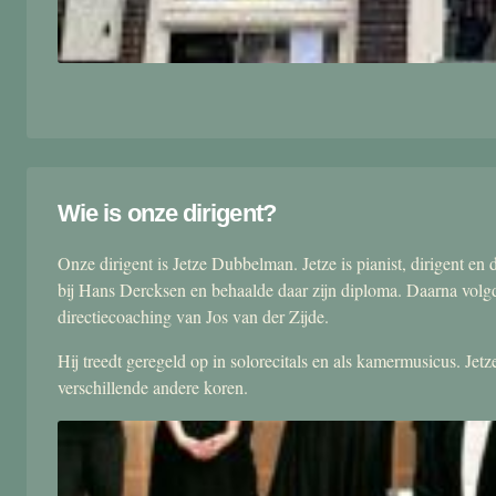
Wie is onze dirigent?
Onze dirigent is Jetze Dubbelman. Jetze is pianist, dirigent 
bij Hans Dercksen en behaalde daar zijn diploma. Daarna volgd
directiecoaching van Jos van der Zijde.
Hij treedt geregeld op in solorecitals en als kamermusicus. Je
verschillende andere koren.