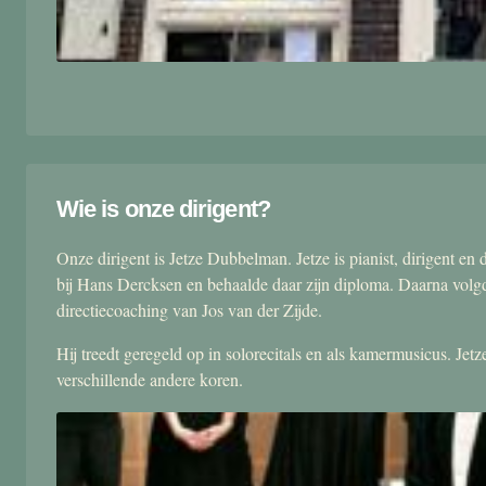
Wie is onze dirigent?
Onze dirigent is Jetze Dubbelman. Jetze is pianist, dirigent 
bij Hans Dercksen en behaalde daar zijn diploma. Daarna volgd
directiecoaching van Jos van der Zijde.
Hij treedt geregeld op in solorecitals en als kamermusicus. Je
verschillende andere koren.