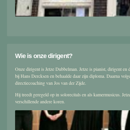
Wie is onze dirigent?
Onze dirigent is Jetze Dubbelman. Jetze is pianist, dirigent 
bij Hans Dercksen en behaalde daar zijn diploma. Daarna volgd
directiecoaching van Jos van der Zijde.
Hij treedt geregeld op in solorecitals en als kamermusicus. Je
verschillende andere koren.