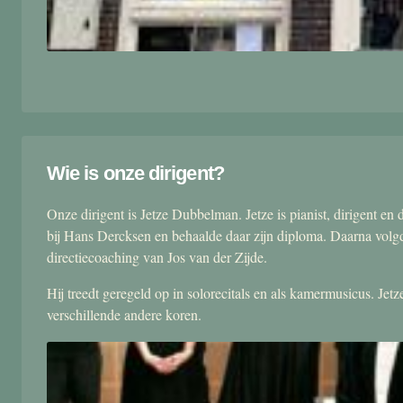
Wie is onze dirigent?
Onze dirigent is Jetze Dubbelman. Jetze is pianist, dirigent 
bij Hans Dercksen en behaalde daar zijn diploma. Daarna volgd
directiecoaching van Jos van der Zijde.
Hij treedt geregeld op in solorecitals en als kamermusicus. Je
verschillende andere koren.