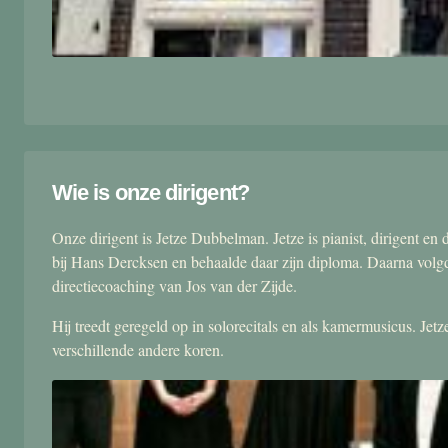
Wie is onze dirigent?
Onze dirigent is Jetze Dubbelman. Jetze is pianist, dirigent 
bij Hans Dercksen en behaalde daar zijn diploma. Daarna volgd
directiecoaching van Jos van der Zijde.
Hij treedt geregeld op in solorecitals en als kamermusicus. Je
verschillende andere koren.