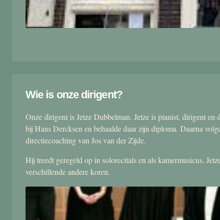
Wie is onze dirigent?
Onze dirigent is Jetze Dubbelman. Jetze is pianist, dirigent 
bij Hans Dercksen en behaalde daar zijn diploma. Daarna volgd
directiecoaching van Jos van der Zijde.
Hij treedt geregeld op in solorecitals en als kamermusicus. Je
verschillende andere koren.