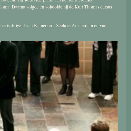
ploma. Daarna volgde en voltooide hij de Kurt Thomas cursus
.
 Jetze is dirigent van Kamerkoor Scala te Amsterdam en van