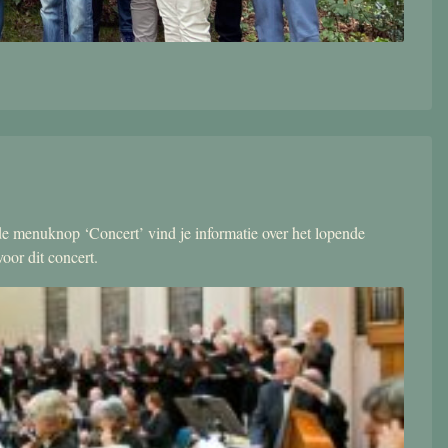
r de menuknop ‘Concert’ vind je informatie over het lopende
oor dit concert.