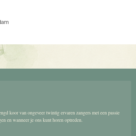
dam
gd koor van ongeveer twintig ervaren zangers met een passie
ngen en wanneer je ons kunt horen optreden.