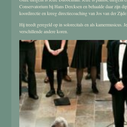
Conservatorium bij Hans Dercksen en behaalde daar zijn di
koordirectie en kreeg directiecoaching van Jos van der Zijde
Hij treedt geregeld op in solorecitals en als kamermusicus.
verschillende andere koren.