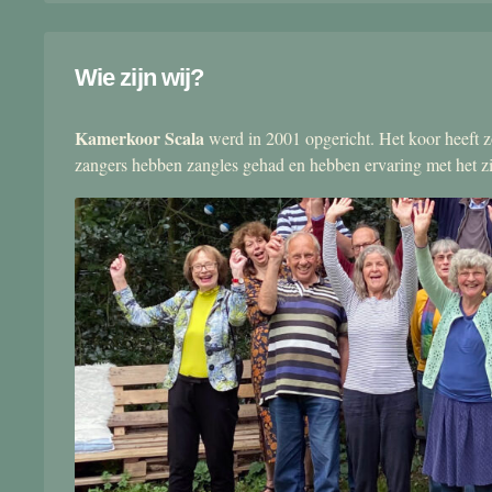
Wie zijn wij?
Kamerkoor Scala
werd in 2001 opgericht. Het koor heeft zo
zangers hebben zangles gehad en hebben ervaring met het 