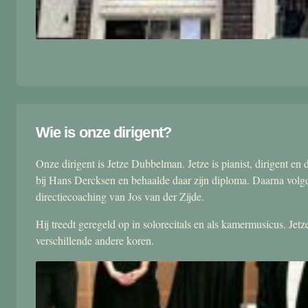
Wie is onze dirigent?
Onze dirigent is Jetze Dubbelman. Jetze is pianist, dirigent 
bij Hans Dercksen en behaalde daar zijn diploma. Daarna volgd
directiecoaching van Jos van der Zijde.
Hij treedt geregeld op in solorecitals en als kamermusicus. Je
verschillende andere koren.