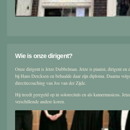
Wie is onze dirigent?
Onze dirigent is Jetze Dubbelman. Jetze is pianist, dirigent 
bij Hans Dercksen en behaalde daar zijn diploma. Daarna volgd
directiecoaching van Jos van der Zijde.
Hij treedt geregeld op in solorecitals en als kamermusicus. Je
verschillende andere koren.