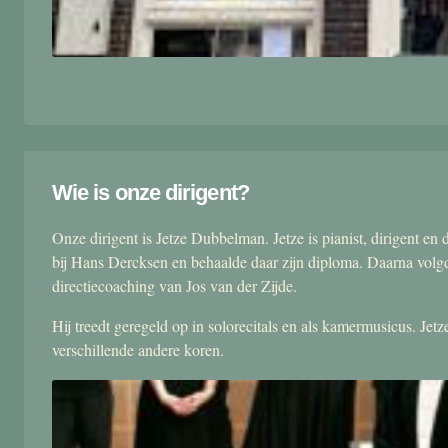
Wie is onze dirigent?
Onze dirigent is Jetze Dubbelman. Jetze is pianist, dirigent 
bij Hans Dercksen en behaalde daar zijn diploma. Daarna volgd
directiecoaching van Jos van der Zijde.
Hij treedt geregeld op in solorecitals en als kamermusicus. Je
verschillende andere koren.