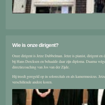
Wie is onze dirigent?
Onze dirigent is Jetze Dubbelman. Jetze is pianist, dirigent 
bij Hans Dercksen en behaalde daar zijn diploma. Daarna volgd
directiecoaching van Jos van der Zijde.
Hij treedt geregeld op in solorecitals en als kamermusicus. Je
verschillende andere koren.