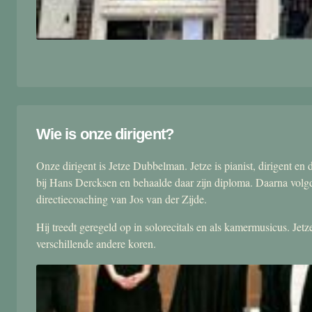
Wie is onze dirigent?
Onze dirigent is Jetze Dubbelman. Jetze is pianist, dirigent 
bij Hans Dercksen en behaalde daar zijn diploma. Daarna volgd
directiecoaching van Jos van der Zijde.
Hij treedt geregeld op in solorecitals en als kamermusicus. Je
verschillende andere koren.