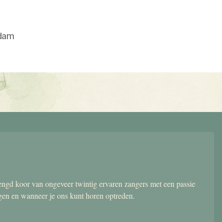
dam
gd koor van ongeveer twintig ervaren zangers met een passie
ngen en wanneer je ons kunt horen optreden.