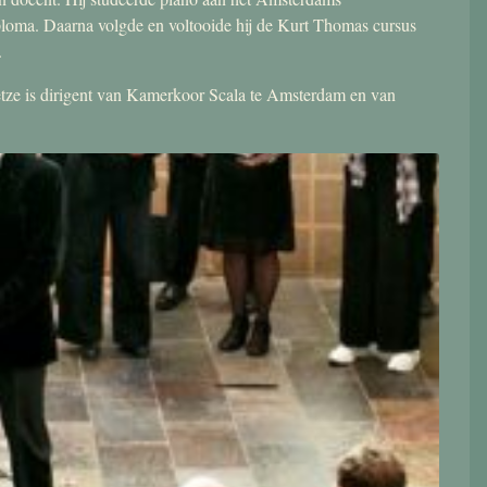
ploma. Daarna volgde en voltooide hij de Kurt Thomas cursus
.
 Jetze is dirigent van Kamerkoor Scala te Amsterdam en van