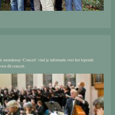
r de menuknop ‘Concert’ vind je informatie over het lopende
oor dit concert.