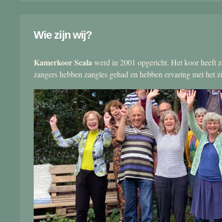
Wie zijn wij?
Kamerkoor Scala
werd in 2001 opgericht. Het koor heeft zo
zangers hebben zangles gehad en hebben ervaring met het 