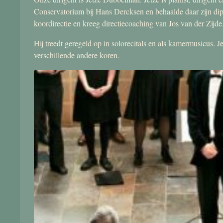
Conservatorium bij Hans Dercksen en behaalde daar zijn di
koordirectie en kreeg directiecoaching van Jos van der Zijde
Hij treedt geregeld op in solorecitals en als kamermusicus.
verschillende andere koren.