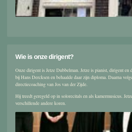
Wie is onze dirigent?
Onze dirigent is Jetze Dubbelman. Jetze is pianist, dirigent 
bij Hans Dercksen en behaalde daar zijn diploma. Daarna volgd
directiecoaching van Jos van der Zijde.
Hij treedt geregeld op in solorecitals en als kamermusicus. Je
verschillende andere koren.