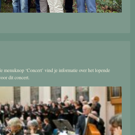
r de menuknop ‘Concert’ vind je informatie over het lopende
oor dit concert.