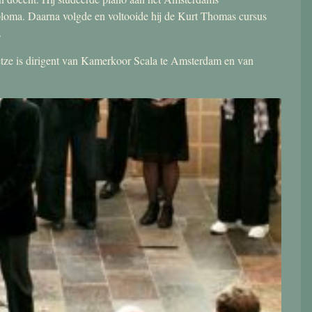
ploma. Daarna volgde en voltooide hij de Kurt Thomas cursus
.
 Jetze is dirigent van Kamerkoor Scala te Amsterdam en van