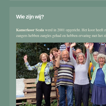
Wie zijn wij?
Kamerkoor Scala
werd in 2001 opgericht. Het koor heeft zo
zangers hebben zangles gehad en hebben ervaring met het 