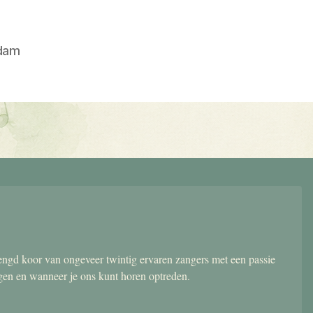
dam
gd koor van ongeveer twintig ervaren zangers met een passie
ngen en wanneer je ons kunt horen optreden.