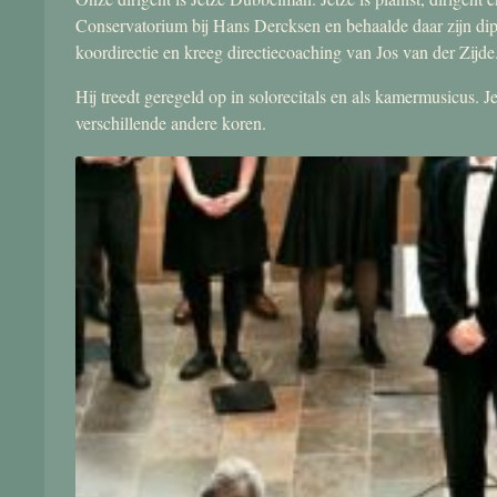
Conservatorium bij Hans Dercksen en behaalde daar zijn di
koordirectie en kreeg directiecoaching van Jos van der Zijde
Hij treedt geregeld op in solorecitals en als kamermusicus.
verschillende andere koren.