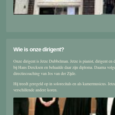
Wie is onze dirigent?
Onze dirigent is Jetze Dubbelman. Jetze is pianist, dirigent 
bij Hans Dercksen en behaalde daar zijn diploma. Daarna volgd
directiecoaching van Jos van der Zijde.
Hij treedt geregeld op in solorecitals en als kamermusicus. Je
verschillende andere koren.