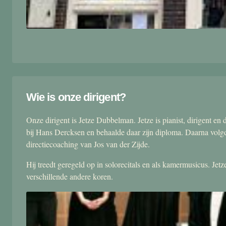
Wie is onze dirigent?
Onze dirigent is Jetze Dubbelman. Jetze is pianist, dirigent 
bij Hans Dercksen en behaalde daar zijn diploma. Daarna volgd
directiecoaching van Jos van der Zijde.
Hij treedt geregeld op in solorecitals en als kamermusicus. Je
verschillende andere koren.