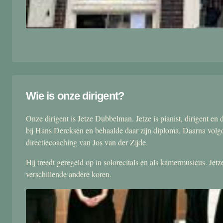
Wie is onze dirigent?
Onze dirigent is Jetze Dubbelman. Jetze is pianist, dirigent 
bij Hans Dercksen en behaalde daar zijn diploma. Daarna volgd
directiecoaching van Jos van der Zijde.
Hij treedt geregeld op in solorecitals en als kamermusicus. Je
verschillende andere koren.