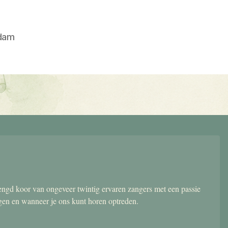
dam
gd koor van ongeveer twintig ervaren zangers met een passie
ngen en wanneer je ons kunt horen optreden.