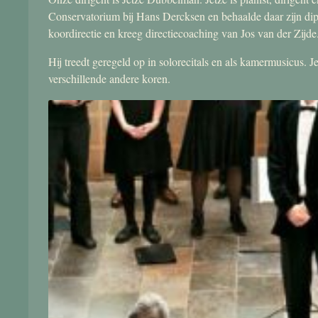
Conservatorium bij Hans Dercksen en behaalde daar zijn di
koordirectie en kreeg directiecoaching van Jos van der Zijde
Hij treedt geregeld op in solorecitals en als kamermusicus.
verschillende andere koren.