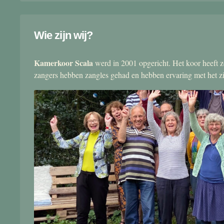
Wie zijn wij?
Kamerkoor Scala
werd in 2001 opgericht. Het koor heeft zo
zangers hebben zangles gehad en hebben ervaring met het 