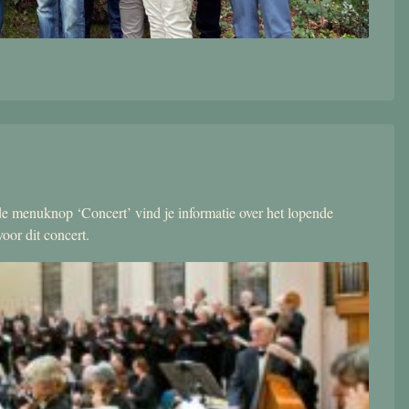
r de menuknop ‘Concert’ vind je informatie over het lopende
oor dit concert.