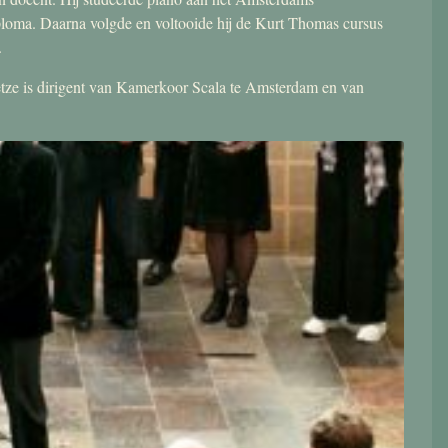
ploma. Daarna volgde en voltooide hij de Kurt Thomas cursus
.
 Jetze is dirigent van Kamerkoor Scala te Amsterdam en van