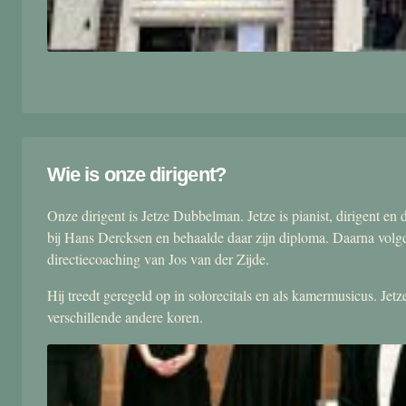
Wie is onze dirigent?
Onze dirigent is Jetze Dubbelman. Jetze is pianist, dirigent 
bij Hans Dercksen en behaalde daar zijn diploma. Daarna volgd
directiecoaching van Jos van der Zijde.
Hij treedt geregeld op in solorecitals en als kamermusicus. Je
verschillende andere koren.