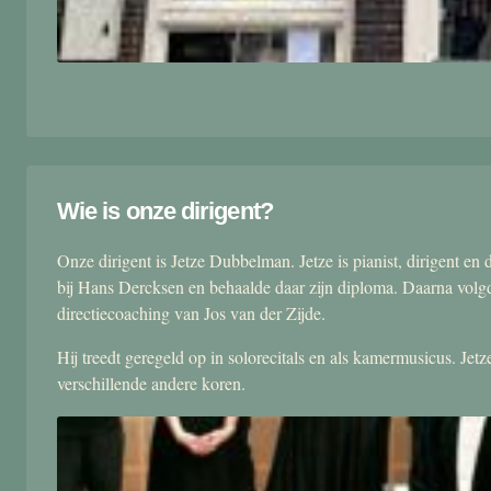
Wie is onze dirigent?
Onze dirigent is Jetze Dubbelman. Jetze is pianist, dirigent 
bij Hans Dercksen en behaalde daar zijn diploma. Daarna volgd
directiecoaching van Jos van der Zijde.
Hij treedt geregeld op in solorecitals en als kamermusicus. Je
verschillende andere koren.