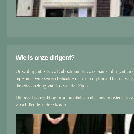
Wie is onze dirigent?
Onze dirigent is Jetze Dubbelman. Jetze is pianist, dirigent 
bij Hans Dercksen en behaalde daar zijn diploma. Daarna volgd
directiecoaching van Jos van der Zijde.
Hij treedt geregeld op in solorecitals en als kamermusicus. Je
verschillende andere koren.