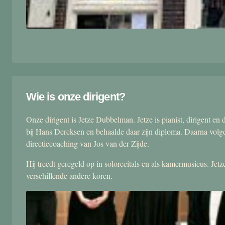
Wie is onze dirigent?
Onze dirigent is Jetze Dubbelman. Jetze is pianist, dirigent 
bij Hans Dercksen en behaalde daar zijn diploma. Daarna volgd
directiecoaching van Jos van der Zijde.
Hij treedt geregeld op in solorecitals en als kamermusicus. Je
verschillende andere koren.