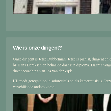
Wie is onze dirigent?
Onze dirigent is Jetze Dubbelman. Jetze is pianist, dirigent 
bij Hans Dercksen en behaalde daar zijn diploma. Daarna volgd
directiecoaching van Jos van der Zijde.
Hij treedt geregeld op in solorecitals en als kamermusicus. Je
verschillende andere koren.