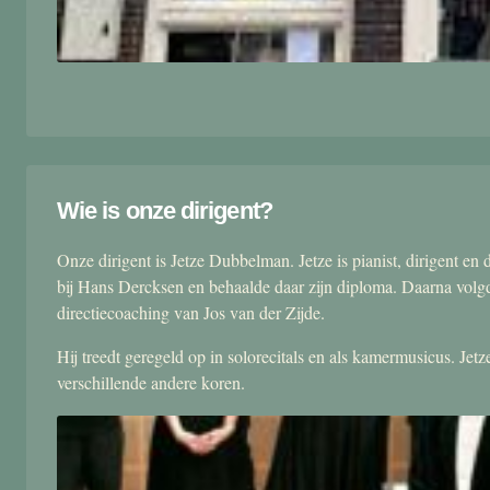
Wie is onze dirigent?
Onze dirigent is Jetze Dubbelman. Jetze is pianist, dirigent 
bij Hans Dercksen en behaalde daar zijn diploma. Daarna volgd
directiecoaching van Jos van der Zijde.
Hij treedt geregeld op in solorecitals en als kamermusicus. Je
verschillende andere koren.