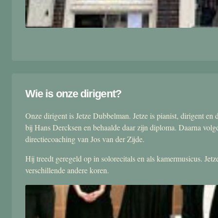
Wie is onze dirigent?
Onze dirigent is Jetze Dubbelman. Jetze is pianist, dirigent 
bij Hans Dercksen en behaalde daar zijn diploma. Daarna volgd
directiecoaching van Jos van der Zijde.
Hij treedt geregeld op in solorecitals en als kamermusicus. Je
verschillende andere koren.