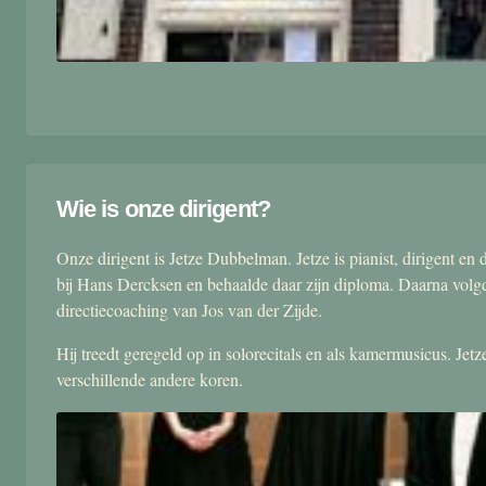
Wie is onze dirigent?
Onze dirigent is Jetze Dubbelman. Jetze is pianist, dirigent 
bij Hans Dercksen en behaalde daar zijn diploma. Daarna volgd
directiecoaching van Jos van der Zijde.
Hij treedt geregeld op in solorecitals en als kamermusicus. Je
verschillende andere koren.