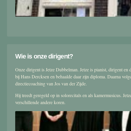
Wie is onze dirigent?
Onze dirigent is Jetze Dubbelman. Jetze is pianist, dirigent 
bij Hans Dercksen en behaalde daar zijn diploma. Daarna volgd
directiecoaching van Jos van der Zijde.
Hij treedt geregeld op in solorecitals en als kamermusicus. Je
verschillende andere koren.