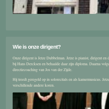
Wie is onze dirigent?
Onze dirigent is Jetze Dubbelman. Jetze is pianist, dirigent 
bij Hans Dercksen en behaalde daar zijn diploma. Daarna volgd
directiecoaching van Jos van der Zijde.
Hij treedt geregeld op in solorecitals en als kamermusicus. Je
verschillende andere koren.