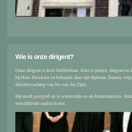
Wie is onze dirigent?
Onze dirigent is Jetze Dubbelman. Jetze is pianist, dirigent 
bij Hans Dercksen en behaalde daar zijn diploma. Daarna volgd
directiecoaching van Jos van der Zijde.
Hij treedt geregeld op in solorecitals en als kamermusicus. Je
verschillende andere koren.