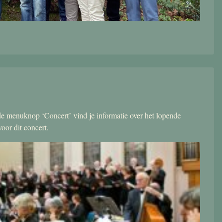
r de menuknop ‘Concert’ vind je informatie over het lopende
oor dit concert.