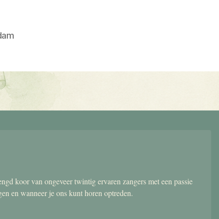
dam
gd koor van ongeveer twintig ervaren zangers met een passie
ngen en wanneer je ons kunt horen optreden.