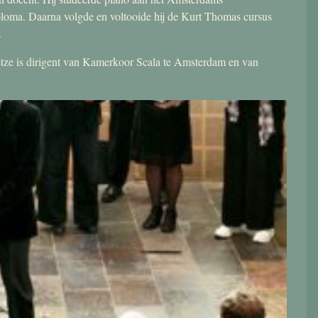
ploma. Daarna volgde en voltooide hij de Kurt Thomas cursus
.
 Jetze is dirigent van Kamerkoor Scala te Amsterdam en van