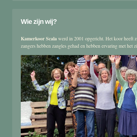
Wie zijn wij?
Kamerkoor Scala
werd in 2001 opgericht. Het koor heeft zo
zangers hebben zangles gehad en hebben ervaring met het 