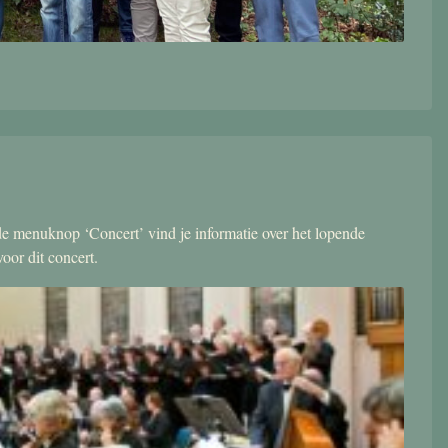
r de menuknop ‘Concert’ vind je informatie over het lopende
oor dit concert.