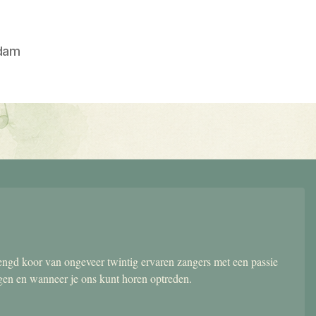
dam
gd koor van ongeveer twintig ervaren zangers met een passie
ngen en wanneer je ons kunt horen optreden.