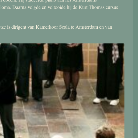
ploma. Daarna volgde en voltooide hij de Kurt Thomas cursus
.
 Jetze is dirigent van Kamerkoor Scala te Amsterdam en van