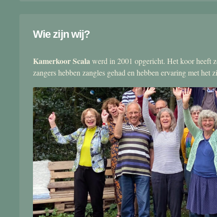
Wie zijn wij?
Kamerkoor Scala
werd in 2001 opgericht. Het koor heeft zo
zangers hebben zangles gehad en hebben ervaring met het 