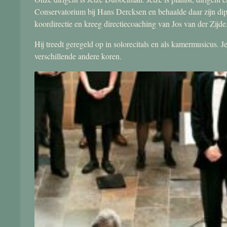
Conservatorium bij Hans Dercksen en behaalde daar zijn di
koordirectie en kreeg directiecoaching van Jos van der Zijde
Hij treedt geregeld op in solorecitals en als kamermusicus.
verschillende andere koren.