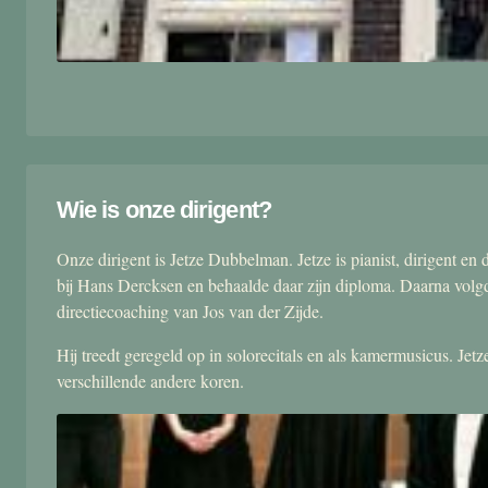
Wie is onze dirigent?
Onze dirigent is Jetze Dubbelman. Jetze is pianist, dirigent 
bij Hans Dercksen en behaalde daar zijn diploma. Daarna volgd
directiecoaching van Jos van der Zijde.
Hij treedt geregeld op in solorecitals en als kamermusicus. Je
verschillende andere koren.