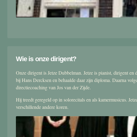
Wie is onze dirigent?
Onze dirigent is Jetze Dubbelman. Jetze is pianist, dirigent 
bij Hans Dercksen en behaalde daar zijn diploma. Daarna volgd
directiecoaching van Jos van der Zijde.
Hij treedt geregeld op in solorecitals en als kamermusicus. Je
verschillende andere koren.