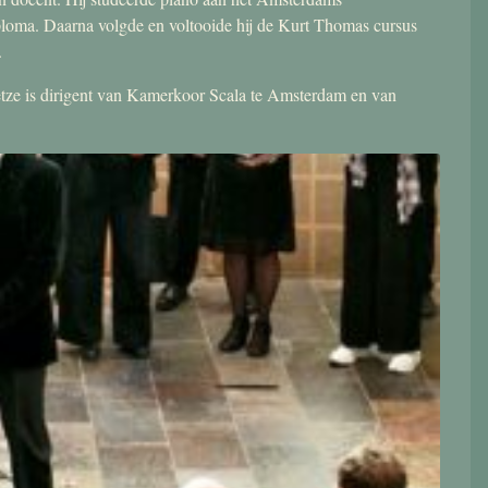
ploma. Daarna volgde en voltooide hij de Kurt Thomas cursus
.
 Jetze is dirigent van Kamerkoor Scala te Amsterdam en van