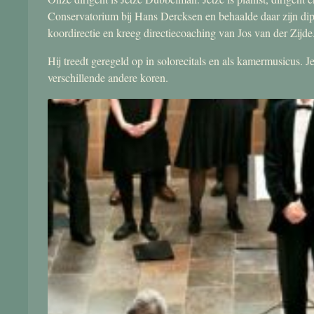
Conservatorium bij Hans Dercksen en behaalde daar zijn di
koordirectie en kreeg directiecoaching van Jos van der Zijde
Hij treedt geregeld op in solorecitals en als kamermusicus.
verschillende andere koren.