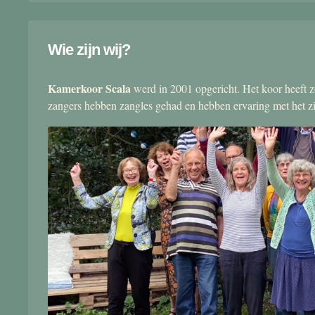
Wie zijn wij?
Kamerkoor Scala
werd in 2001 opgericht. Het koor heeft zo
zangers hebben zangles gehad en hebben ervaring met het 