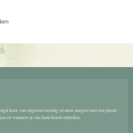
dam
gd koor van ongeveer twintig ervaren zangers met een passie
ngen en wanneer je ons kunt horen optreden.