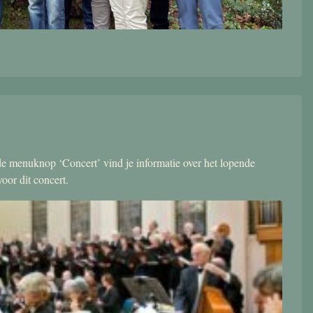
r de menuknop ‘Concert’ vind je informatie over het lopende
oor dit concert.