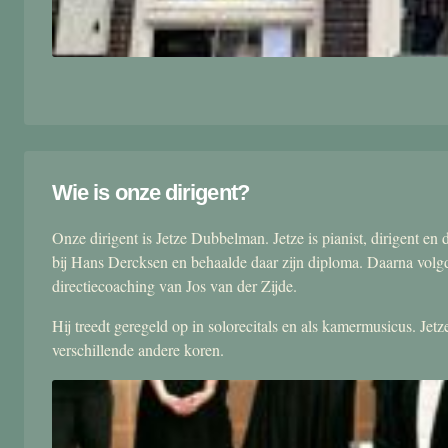
Wie is onze dirigent?
Onze dirigent is Jetze Dubbelman. Jetze is pianist, dirigent 
bij Hans Dercksen en behaalde daar zijn diploma. Daarna volgd
directiecoaching van Jos van der Zijde.
Hij treedt geregeld op in solorecitals en als kamermusicus. Je
verschillende andere koren.