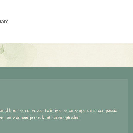
dam
gd koor van ongeveer twintig ervaren zangers met een passie
ngen en wanneer je ons kunt horen optreden.