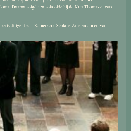
ploma. Daarna volgde en voltooide hij de Kurt Thomas cursus
.
 Jetze is dirigent van Kamerkoor Scala te Amsterdam en van