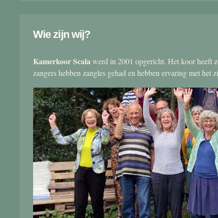
Wie zijn wij?
Kamerkoor Scala
werd in 2001 opgericht. Het koor heeft zo
zangers hebben zangles gehad en hebben ervaring met het 