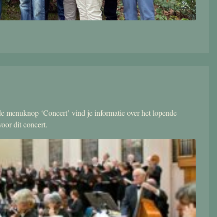
r de menuknop ‘Concert’ vind je informatie over het lopende
oor dit concert.