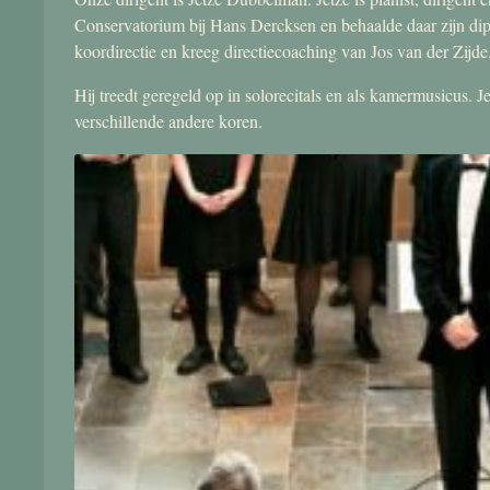
Conservatorium bij Hans Dercksen en behaalde daar zijn di
koordirectie en kreeg directiecoaching van Jos van der Zijde
Hij treedt geregeld op in solorecitals en als kamermusicus.
verschillende andere koren.